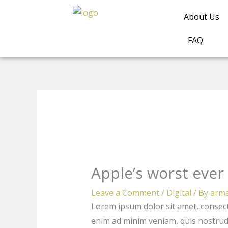
Skip
About Us
to
content
FAQ
Apple’s worst ever 
Leave a Comment
/
Digital
/ By
arm
Lorem ipsum dolor sit amet, consect
enim ad minim veniam, quis nostrud 