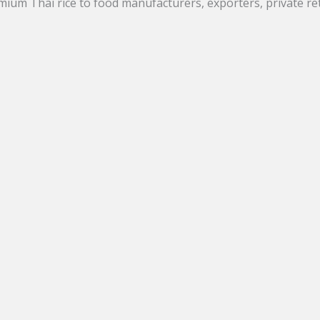
um Thai rice to food manufacturers, exporters, private reta